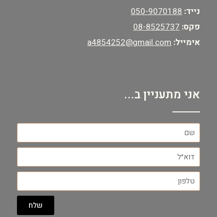
נייד:
050-9070188
פקס:
08-8525737
אימייל:
a4854252@gmail.com
אני מתעניין ב...
שלח